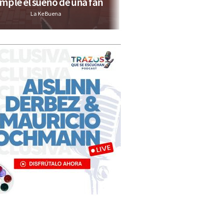
mple el sueño de una fan
Regida
La Ke Buena
La Caliente