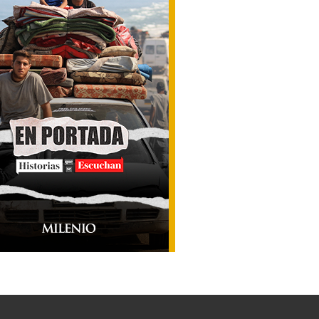
rrecia combate al CJNG... y frena el
aguacate michoacano