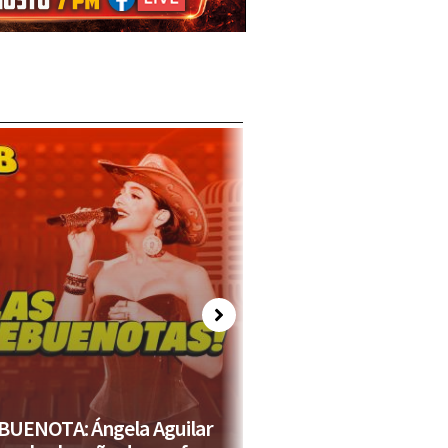
Next
ECHANDO CHISPA
BUENOTA: Ángela Aguilar
Pulido canta junto