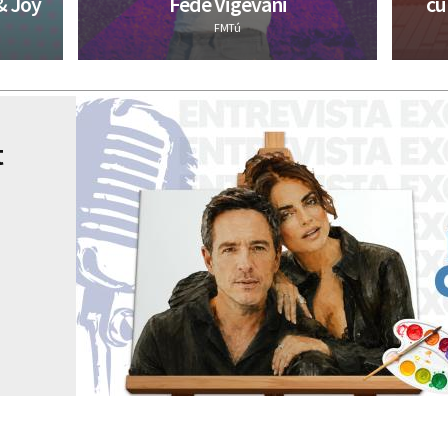
& Joy
Fede Vigevani
cu
FMTú
t