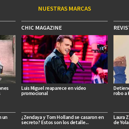
NUESTRAS MARCAS
CHIC MAGAZINE
REVIS
ones
Luis Miguel reaparece en video
Detiene
s
promocional
robo a 
n un
¿Zendaya y Tom Holland se casaron en
Laura Z
secreto? Estos son los detalle...
de Yol