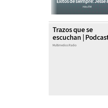
Éxitos de siempre: Jesse 
Hits FM
Trazos que se
escuchan | Podcas
Multimedios Radio