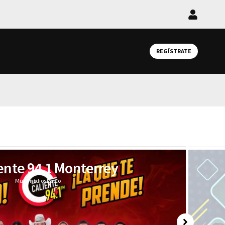
Iniciar
sesión
REGÍSTRATE
iente 94.1 Monterrey
Multimedios Radio