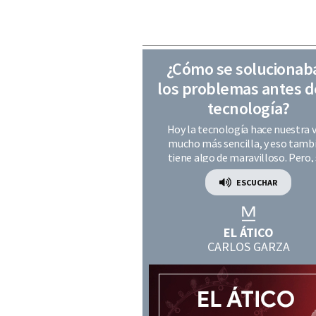
¿Cómo se solucionab
los problemas antes d
tecnología?
Hoy la tecnología hace nuestra v
mucho más sencilla, y eso tamb
tiene algo de maravilloso. Pero, 
darnos cuenta, hubo una época e
ESCUCHAR
que resolver los problemas depe
menos de un buscador y más de nu
creatividad, nuestra memoria y 
personas que teníamos cerca
EL ÁTICO
CARLOS GARZA