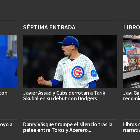
SÉPTIMA ENTRADA
LIBR
 con
Javier Assad y Cubs derrotan a Tarik
Javi Ga
Skubal en su debut con Dodgers
recomie
poyo a
Danry Vásquez rompe el silencio tras la
Libros 
pelea entre Toros y Acerero...
narrati