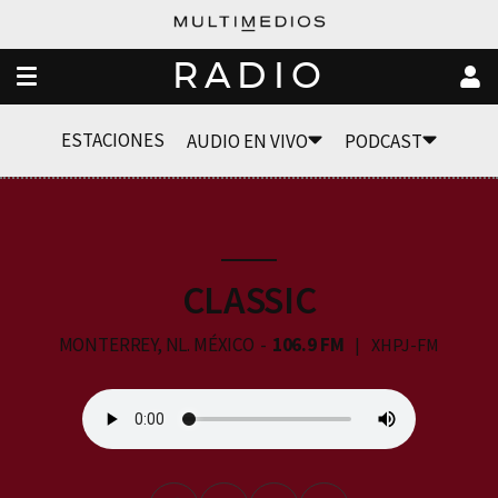
RADIO
ESTACIONES
AUDIO EN VIVO
PODCAST
CLASSIC
MONTERREY, NL. MÉXICO
106.9 FM
XHPJ-FM