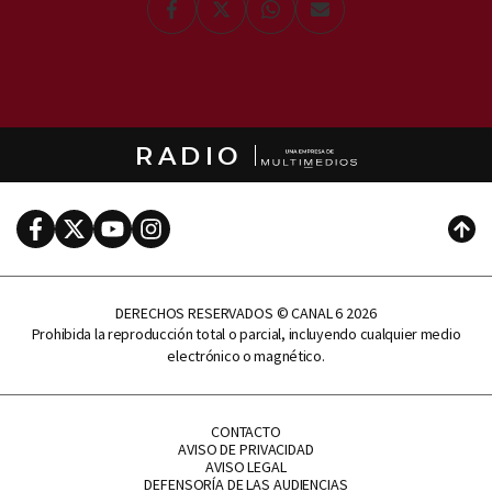
Facebook
Twitter
Whatsapp
Enviar
por
Email
RADIO
Facebook
Twitter
Youtube
Instagram
Subi
DERECHOS RESERVADOS © CANAL 6 2026
Prohibida la reproducción total o parcial, incluyendo cualquier medio
electrónico o magnético.
CONTACTO
AVISO DE PRIVACIDAD
AVISO LEGAL
DEFENSORÍA DE LAS AUDIENCIAS