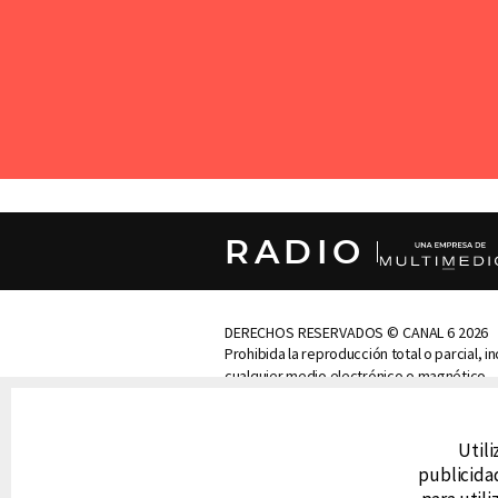
RADIO
DERECHOS RESERVADOS © CANAL 6 2026
Prohibida la reproducción total o parcial, i
cualquier medio electrónico o magnético.
CONTACTO
Utili
AVISO DE PRIVACIDAD
AVISO LEGAL
publicidad
DEFENSORÍA DE LAS AUDIENCIAS