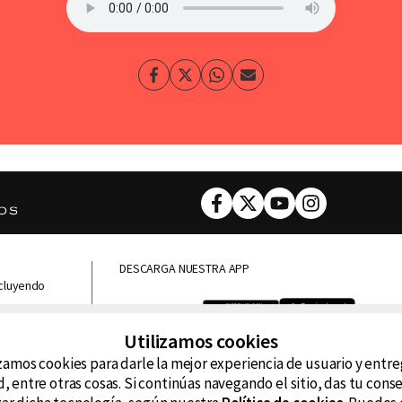
Facebook
Twitter
Whatsapp
Enviar
por
Email
Facebook
Twitter
Youtube
Instagram
DESCARGA NUESTRA APP
ncluyendo
D99
La
Utilizamos cookies
La Caliente
FM
zamos cookies para darle la mejor experiencia de usuario y entr
, entre otras cosas. Si continúas navegando el sitio, das tu con