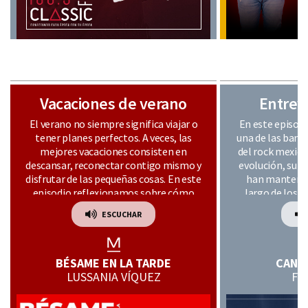
Vacaciones de verano
Entrev
El verano no siempre significa viajar o
En este episod
tener planes perfectos. A veces, las
una de las band
mejores vacaciones consisten en
del rock mexic
descansar, reconectar contigo mismo y
evolución, su p
disfrutar de las pequeñas cosas. En este
han mantenido
episodio reflexionamos sobre cómo
largo de los a
vivir esta temporada sin presiones.
música y 
ESCUCHAR
descubrimos el
una banda que s
la escena d
BÉSAME EN LA TARDE
CANT
LUSSANIA VÍQUEZ
FL