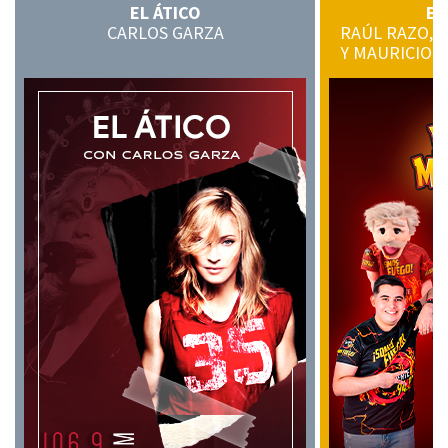
personas que teníamos cerca.
EL ÁTICO
EL
CARLOS GARZA
RAÚL RAZO, C
Y MAURICIO