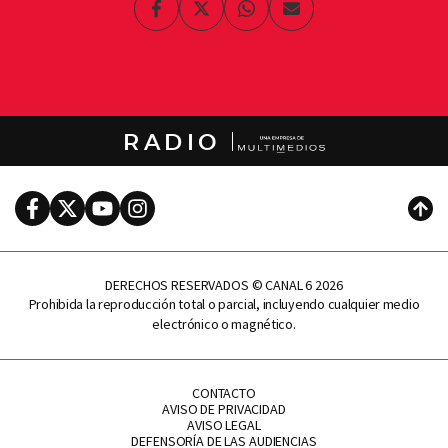
Facebook
Twitter
Whatsapp
Enviar
por
Email
RADIO
Facebook
Twitter
Youtube
Instagram
Subi
DERECHOS RESERVADOS © CANAL 6 2026
Prohibida la reproducción total o parcial, incluyendo cualquier medio
electrónico o magnético.
CONTACTO
AVISO DE PRIVACIDAD
AVISO LEGAL
DEFENSORÍA DE LAS AUDIENCIAS