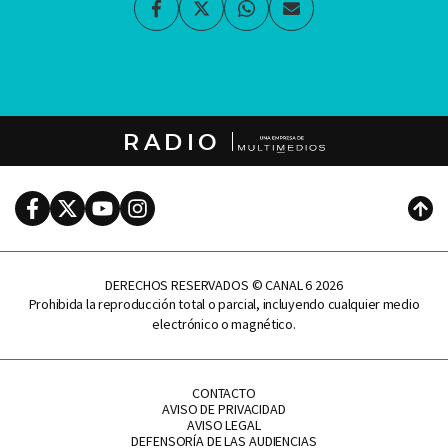
Facebook
Twitter
Whatsapp
Enviar
por
Email
RADIO
Facebook
Twitter
Youtube
Instagram
Subi
DERECHOS RESERVADOS © CANAL 6 2026
Prohibida la reproducción total o parcial, incluyendo cualquier medio
electrónico o magnético.
CONTACTO
AVISO DE PRIVACIDAD
AVISO LEGAL
DEFENSORÍA DE LAS AUDIENCIAS