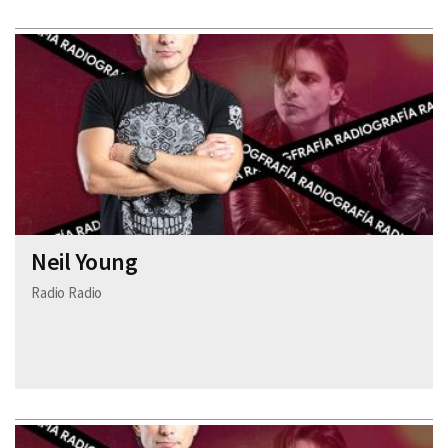
Neil Young
Radio Radio