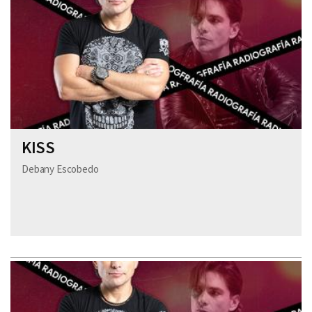
KISS
Debany Escobedo