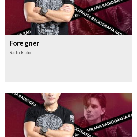
Foreigner
Radio Radio