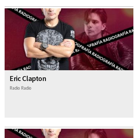
Eric Clapton
Radio Radio