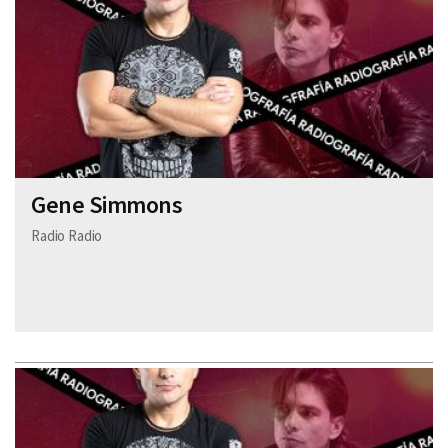
Gene Simmons
Radio Radio