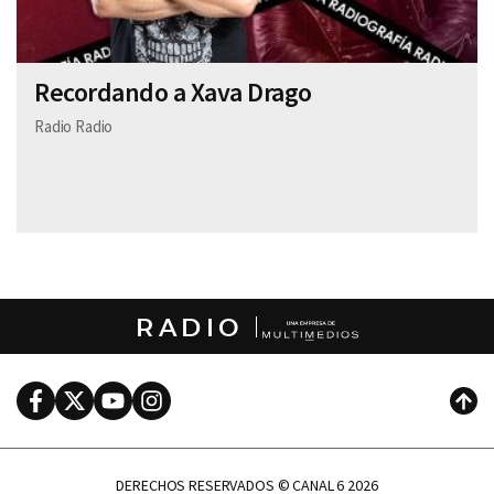
Recordando a Xava Drago
Radio Radio
RADIO
Facebook
Twitter
Youtube
Instagram
Subi
DERECHOS RESERVADOS © CANAL 6 2026