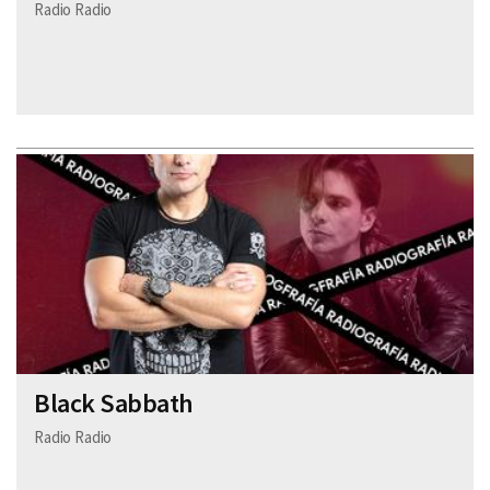
Radio Radio
Black Sabbath
Radio Radio