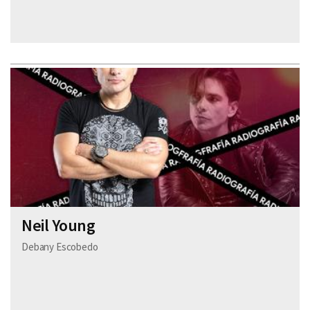
Neil Young
Debany Escobedo