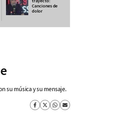
trayecto:
Canciones de
dolor
ne
on su música y su mensaje.
Facebook
Twitter
Whatsapp
Enviar
por
Email