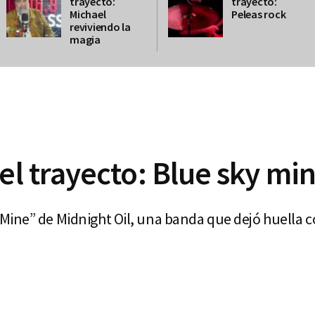
trayecto:
trayecto:
Michael
Peleas rock
reviviendo la
magia
 el trayecto: Blue sky mi
ine” de Midnight Oil, una banda que dejó huella c