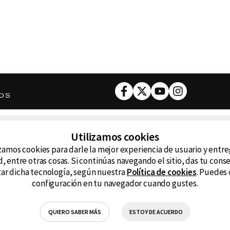
Facebook
Twitter
Youtube
Instagram
DESCARGA NUESTRA APP
Utilizamos cookies
ncluyendo
zamos cookies para darle la mejor experiencia de usuario y entr
D99
La
, entre otras cosas. Si continúas navegando el sitio, das tu con
izar dicha tecnología, según nuestra
Política de cookies
. Puedes 
La Caliente
FM
configuración en tu navegador cuando gustes.
RG Deportiva
Cl
QUIERO SABER MÁS
ESTOY DE ACUERDO