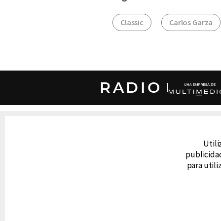
Classic
Carlos Garza
RADIO
DERECHOS RESERVADOS © CANAL 6 2026
Prohibida la reproducción total o parcial, i
Utili
cualquier medio electrónico o magnético.
publicidad
para util
CONTACTO
AVISO DE PRIVACIDAD
AVISO LEGAL
DEFENSORÍA DE LAS AUDIENCIAS