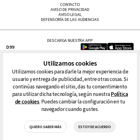
CONTACTO
AVISO DE PRIVACIDAD
AVISO LEGAL
DEFENSORÍA DE LAS AUDIENCIAS
DESCARGA NUESTRA APP
D99
La Lupe
Utilizamos cookies
La Caliente
Utilizamos cookies para darle la mejor experiencia de
FM Tu
usuario y entrega de publicidad, entre otras cosas. Si
RG Deportiva
continúas navegando el sitio, das tu consentimiento
Classic FM
para utilizar dicha tecnología, según nuestra
Política
Hits
de cookies
. Puedes cambiar la configuración en tu
navegador cuando gustes.
QUIERO SABER MÁS
ESTOY DE ACUERDO