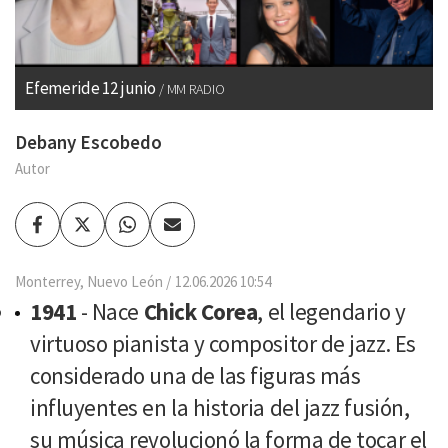
Efemeride 12 junio
MM RADIO
Debany Escobedo
Autor
Facebook
Twitter
Whatsapp
Enviar
por
Email
Monterrey, Nuevo León
12.06.2026 10:54
1941
- Nace
Chick Corea
, el legendario y
virtuoso pianista y compositor de jazz. Es
considerado una de las figuras más
influyentes en la historia del jazz fusión,
su música revolucionó la forma de tocar el