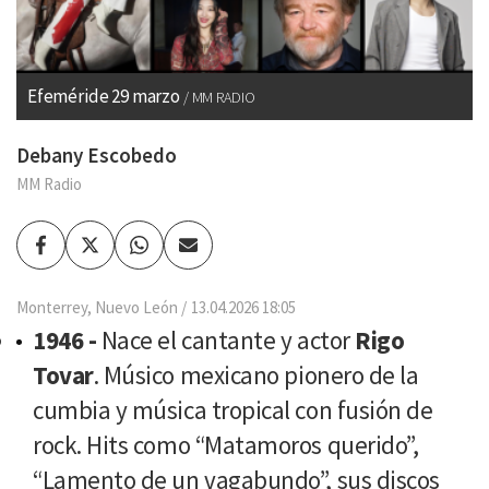
Efeméride 29 marzo
MM RADIO
Debany Escobedo
MM Radio
Facebook
Twitter
Whatsapp
Enviar
por
Email
Monterrey, Nuevo León
13.04.2026 18:05
1946 -
Nace el cantante y actor
Rigo
Tovar
. Músico mexicano pionero de la
cumbia y música tropical con fusión de
rock. Hits como “Matamoros querido”,
“Lamento de un vagabundo”, sus discos