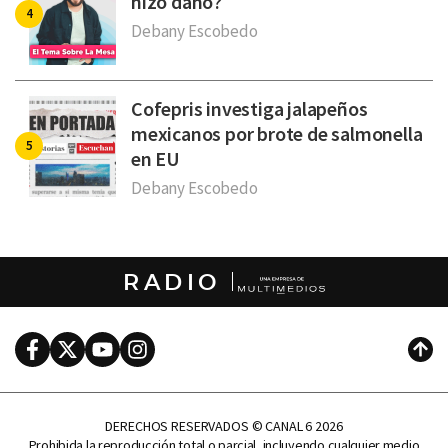
hizo daño?
Debany Escobedo
Cofepris investiga jalapeños
mexicanos por brote de salmonella
en EU
Debany Escobedo
RADIO
Facebook
Twitter
Youtube
Instagram
Subi
DERECHOS RESERVADOS © CANAL 6 2026
Prohibida la reproducción total o parcial, incluyendo cualquier medio