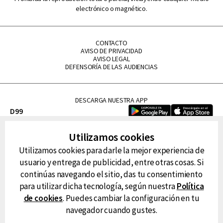
electrónico o magnético.
CONTACTO
AVISO DE PRIVACIDAD
AVISO LEGAL
DEFENSORÍA DE LAS AUDIENCIAS
DESCARGA NUESTRA APP
D99
La Lupe
Utilizamos cookies
La Caliente
Utilizamos cookies para darle la mejor experiencia de
FM Tu
usuario y entrega de publicidad, entre otras cosas. Si
RG Deportiva
continúas navegando el sitio, das tu consentimiento
Classic FM
para utilizar dicha tecnología, según nuestra
Política
Hits
de cookies
. Puedes cambiar la configuración en tu
navegador cuando gustes.