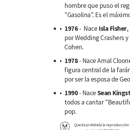
hombre que puso el reg
"Gasolina". Es el máxim
1976
- Nace
Isla Fisher
,
por Wedding Crashers y 
Cohen.
1978
- Nace Amal Cloon
figura central de la far
por ser la esposa de Ge
1990
- Nace
Sean Kings
todos a cantar "Beautifu
pop.
Queda prohibida la reproducción t