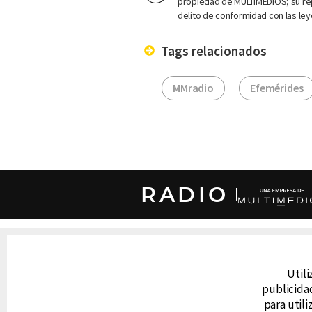
propiedad de MULTIMEDIOS; su rep
delito de conformidad con las ley
Tags relacionados
MMradio
Efemérides
RADIO
DERECHOS RESERVADOS © CANAL 6 2026
Prohibida la reproducción total o parcial, i
cualquier medio electrónico o magnético.
Utili
publicidad
para util
CONTACTO