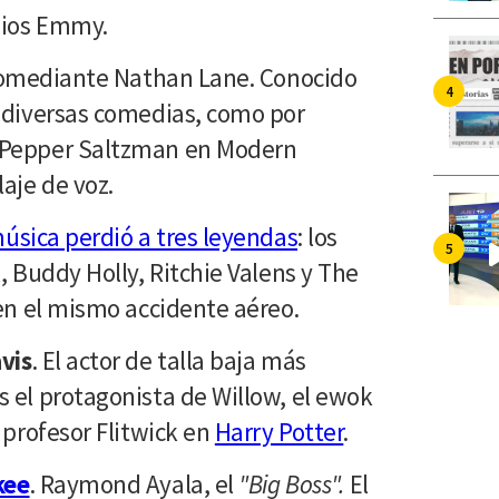
mios Emmy.
 comediante Nathan Lane. Conocido
 diversas comedias, como por
 Pepper Saltzman en Modern
aje de voz.
úsica perdió a tres leyendas
: los
, Buddy Holly, Ritchie Valens y The
 en el mismo accidente aéreo.
vis
. El actor de talla baja más
 el protagonista de Willow, el ewok
 profesor Flitwick en
Harry Potter
.
kee
. Raymond Ayala, el
"Big Boss".
El