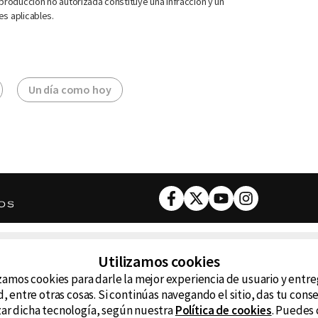
roducción no autorizada constituye una infracción y un
es aplicables.
Un día como hoy
Facebook
Twitter
Youtube
Instagram
DESCARGA NUESTRA APP
Utilizamos cookies
ncluyendo
zamos cookies para darle la mejor experiencia de usuario y entr
D99
La
, entre otras cosas. Si continúas navegando el sitio, das tu con
izar dicha tecnología, según nuestra
Política de cookies
. Puedes 