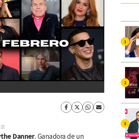
Facebook
Twitter
Whatsapp
Enviar
por
Email
:21
ythe Danner
. Ganadora de un