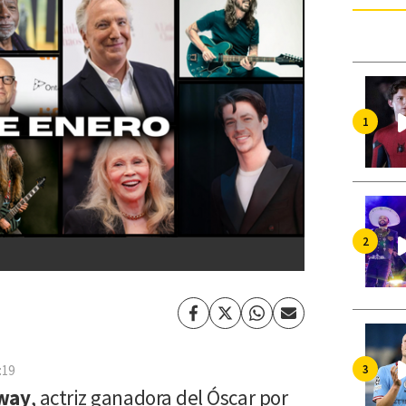
Facebook
Twitter
Whatsapp
Enviar
por
Email
:19
way
, actriz ganadora del Óscar por