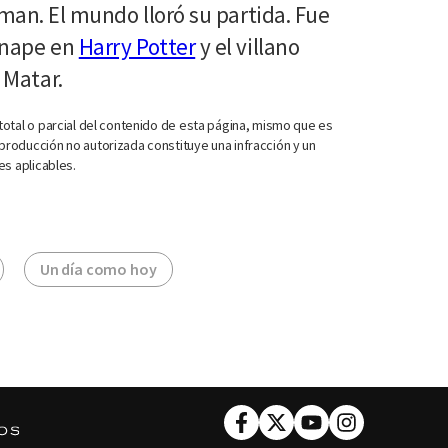
man. El mundo lloró su partida. Fue
Snape en
Harry Potter
y el villano
 Matar.
otal o parcial del contenido de esta página, mismo que es
roducción no autorizada constituye una infracción y un
es aplicables.
Un día como hoy
Facebook
Twitter
Youtube
Instagram