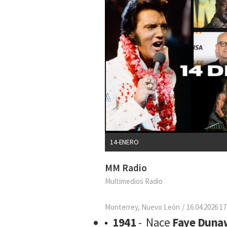
14-ENERO
MM Radio
Multimedios Radio
Monterrey, Nuevo León
16.04.2026 17
1941
- Nace
Faye Duna