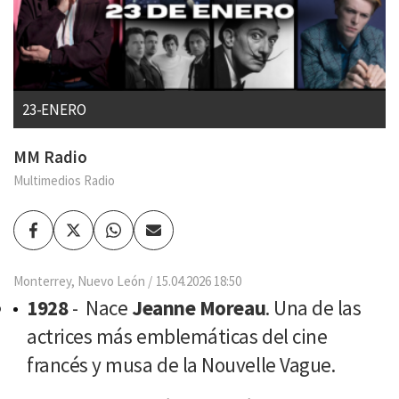
23-ENERO
MM Radio
Multimedios Radio
Facebook
Twitter
Whatsapp
Enviar
por
Email
Monterrey, Nuevo León
15.04.2026 18:50
1928
- Nace
Jeanne Moreau
. Una de las
actrices más emblemáticas del cine
francés y musa de la Nouvelle Vague.