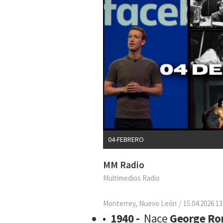
04-FEBRERO
MM Radio
Multimedios Radio
Monterrey, Nuevo León
15.04.2026 13
1940 -
Nace
George Ro