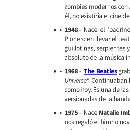
zombies modernos con
él, no existiría el cine 
1948
- Nace el "padrino
Pionero en llevar el teat
guillotinas, serpientes 
absoluto de la música i
1968
-
The Beatles
gra
Universe".
Continuaban l
como hoy. Es una de las
versionadas de la banda
1975
- Nace
Natalie Imb
nos regaló el himno nov