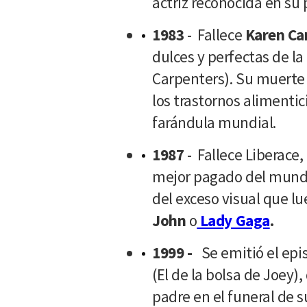
actriz reconocida en su 
1983
- Fallece
Karen Ca
dulces y perfectas de la
Carpenters). Su muerte
los trastornos alimentic
farándula mundial.
1987
- Fallece Liberace,
mejor pagado del mundo
del exceso visual que l
John
o
Lady Gaga
.
1999 -
Se emitió el epi
(El de la bolsa de Joey
padre en el funeral de s