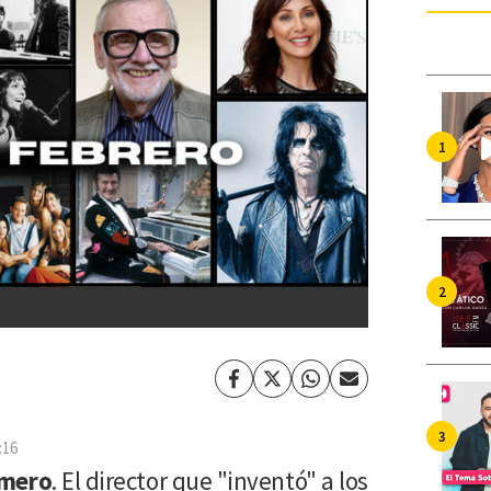
Facebook
Twitter
Whatsapp
Enviar
por
Email
:16
mero
. El director que "inventó" a los