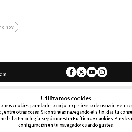
mo hoy
Facebook
Twitter
Youtube
Instagram
DESCARGA NUESTRA APP
Utilizamos cookies
ncluyendo
zamos cookies para darle la mejor experiencia de usuario y entr
D99
La
, entre otras cosas. Si continúas navegando el sitio, das tu con
izar dicha tecnología, según nuestra
Política de cookies
. Puedes 
La Caliente
FM
configuración en tu navegador cuando gustes.