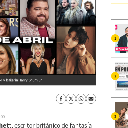
r y bailarín Harry Shum Jr.
Facebook
Twitter
Whatsapp
Enviar
por
Email
:00
chet
t, escritor británico de fantasía