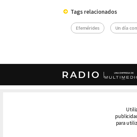
Tags relacionados
Efemérides
Un día co
RADIO
DERECHOS RESERVADOS © CANAL 6 2026
Prohibida la reproducción total o parcial, i
cualquier medio electrónico o magnético.
Utili
publicidad
para util
CONTACTO
AVISO DE PRIVACIDAD
AVISO LEGAL