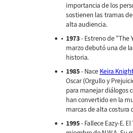
importancia de los pers
sostienen las tramas d
alta audiencia.
1973
- Estreno de "The 
marzo debutó una de la
historia.
1985
- Nace
Keira Knight
Oscar (Orgullo y Prejuic
para manejar diálogos co
han convertido en la mu
marcas de alta costura
1995
- Fallece Eazy-E. E
miembro de N.W.A. Su mu