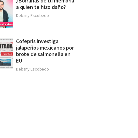
¿Borrarías de tu memoria
a quien te hizo daño?
Debany Escobedo
Cofepris investiga
jalapeños mexicanos por
brote de salmonella en
EU
Debany Escobedo