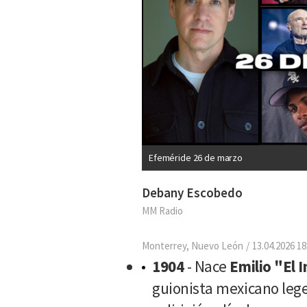
Efeméride 26 de marzo
Debany Escobedo
MM Radio
Monterrey, Nuevo León
13.04.2026 18
1904
- Nace
Emilio "El 
guionista mexicano lege