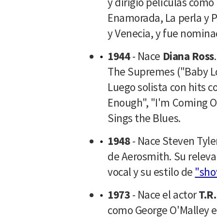
y dirigió películas como
Enamorada, La perla y 
y Venecia, y fue nomina
1944
- Nace
Diana Ross
The Supremes ("Baby Lov
Luego solista con hits 
Enough", "I'm Coming O
Sings the Blues.
1948
- Nace Steven Tyler
de Aerosmith. Su releva
vocal y su estilo de
"sh
1973
- Nace el actor
T.R
como George O'Malley 