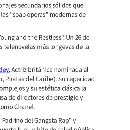
onajes secundarios sólidos que
e las "soap operas" modernas de
Young and the Restless". Un 26 de
s telenovelas más longevas de la
ley.
Actriz británica nominada al
io, Piratas del Caribe). Su capacidad
mplejos y su estética clásica la
sa de directores de prestigio y
 como Chanel.
l "Padrino del Gangsta Rap" y
erte fue un hito de salud pública