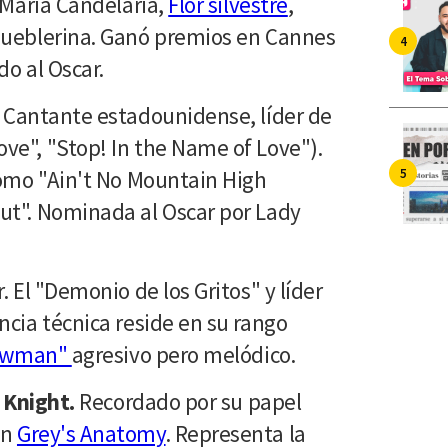
 María Candelaria,
Flor silvestre
,
Pueblerina. Ganó premios en Cannes
do al Oscar.
. Cantante estadounidense, líder de
e", "Stop! In the Name of Love").
como "Ain't No Mountain High
ut". Nominada al Oscar por Lady
. El "Demonio de los Gritos" y líder
ncia técnica reside en su rango
owman"
agresivo pero melódico.
. Knight.
Recordado por su papel
en
Grey's Anatomy
. Representa la