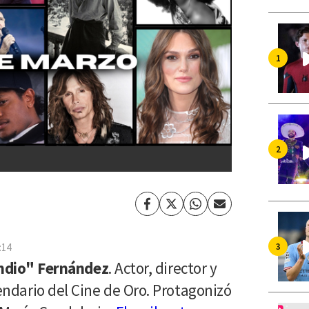
Facebook
Twitter
Whatsapp
Enviar
por
Email
:14
Indio" Fernández
. Actor, director y
ndario del Cine de Oro. Protagonizó