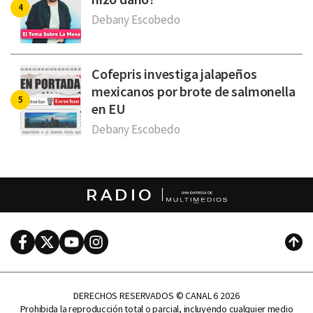
Debany Escobedo
Cofepris investiga jalapeños
mexicanos por brote de salmonella
en EU
Debany Escobedo
RADIO
Facebook
Twitter
Youtube
Instagram
Subi
DERECHOS RESERVADOS © CANAL 6 2026
Prohibida la reproducción total o parcial, incluyendo cualquier medio