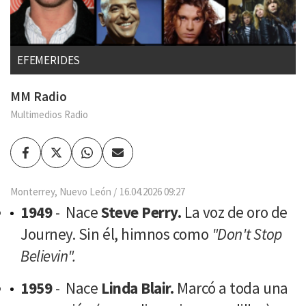
EFEMERIDES
MM Radio
Multimedios Radio
Facebook
Twitter
Whatsapp
Enviar
por
Email
Monterrey, Nuevo León
16.04.2026 09:27
1949
- Nace
Steve Perry.
La voz de oro de
Journey. Sin él, himnos como
"Don't Stop
Believin".
1959
- Nace
Linda Blair.
Marcó a toda una