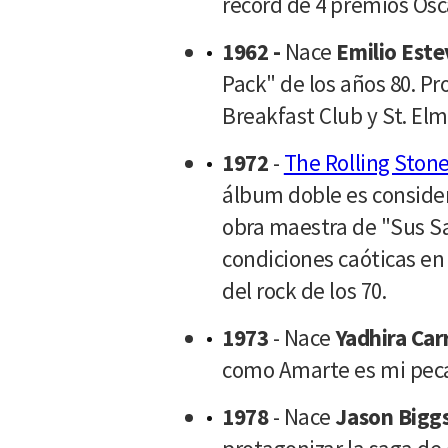
récord de 4 premios Osc
1962 -
Nace
Emilio Este
Pack" de los años 80. P
Breakfast Club y St. Elm
1972
-
The Rolling Ston
álbum doble es conside
obra maestra de "Sus S
condiciones caóticas en 
del rock de los 70.
1973
- Nace
Yadhira Carr
como Amarte es mi pec
1978
- Nace
Jason Bigg