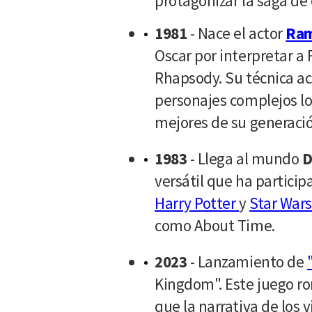
protagonizar la saga d
1981
- Nace el actor
Ram
Oscar por interpretar 
Rhapsody. Su técnica ac
personajes complejos l
mejores de su generació
1983
- Llega al mundo
D
versátil que ha partici
Harry Potter
y
Star Wars
como About Time.
2023
- Lanzamiento de
Kingdom". Este juego r
que la narrativa de los 