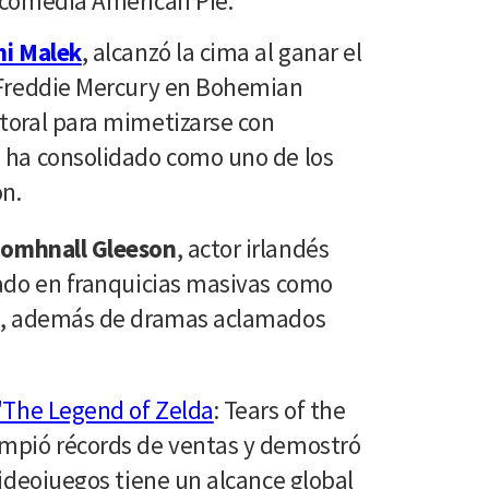
e comedia American Pie.
i Malek
, alcanzó la cima al ganar el
a Freddie Mercury en Bohemian
toral para mimetizarse con
o ha consolidado como uno de los
n.
omhnall Gleeson
, actor irlandés
pado en franquicias masivas como
, además de dramas aclamados
"The Legend of Zelda
: Tears of the
ompió récords de ventas y demostró
videojuegos tiene un alcance global