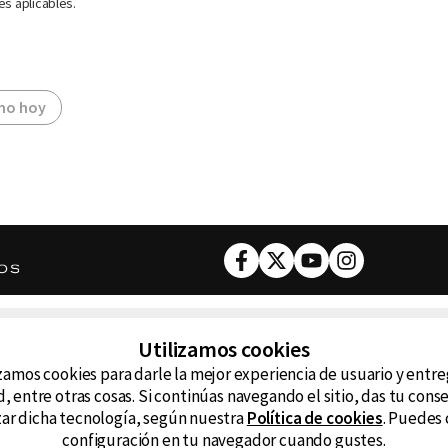
es aplicables.
mo hoy
Facebook
Twitter
Youtube
Instagram
DESCARGA NUESTRA APP
Utilizamos cookies
ncluyendo
zamos cookies para darle la mejor experiencia de usuario y entr
D99
La
, entre otras cosas. Si continúas navegando el sitio, das tu con
izar dicha tecnología, según nuestra
Política de cookies
. Puedes 
La Caliente
FM
configuración en tu navegador cuando gustes.