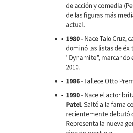
de acción y comedia (Pe
de las figuras más medi
actual.
1980
- Nace Taio Cruz, 
dominó las listas de éx
"Dynamite", marcando el
2010.
1986
- Fallece Otto Prem
1990
- Nace el actor bri
Patel
. Saltó a la fama 
recientemente debutó 
Representa la nueva gen
cine de prestigio.