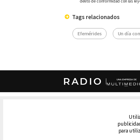
delito de conformidad con las ley
Tags relacionados
Efemérides
Un día co
RADIO
DERECHOS RESERVADOS © CANAL 6 2026
Prohibida la reproducción total o parcial, i
cualquier medio electrónico o magnético.
Utili
publicidad
para util
CONTACTO
AVISO DE PRIVACIDAD