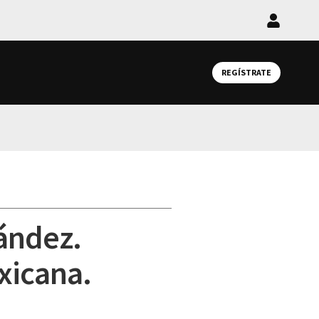
Iniciar
sesión
REGÍSTRATE
ández.
xicana.