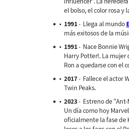
influencer". La hereder
el bolso, el color rosa y 
1991
- Llega al mundo
más exitosos de la mús
1991
- Nace Bonnie Wri
Harry Potter!. La mujer
Ron a quedarse con el co
2017
- Fallece el actor 
Twin Peaks.
2023
- Estreno de "Ant
Un día como hoy Marvel 
oficialmente la fase de
locos a los fans con el R