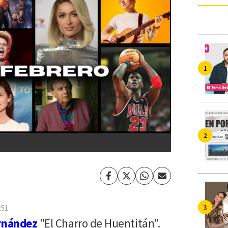
Facebook
Twitter
Whatsapp
Enviar
por
Email
:51
rnández
"El Charro de Huentitán".