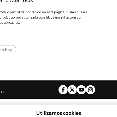
otal o parcial del contenido de esta página, mismo que es
roducción no autorizada constituye una infracción y un
es aplicables.
mo hoy
Facebook
Twitter
Youtube
Instagram
DESCARGA NUESTRA APP
Utilizamos cookies
ncluyendo