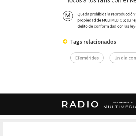
Queda prohibida la reproducción t
propiedad de MULTIMEDIOS; su rep
delito de conformidad con las ley
Tags relacionados
Efemérides
Un día co
RADIO
DERECHOS RESERVADOS © CANAL 6 2026
Prohibida la reproducción total o parcial, i