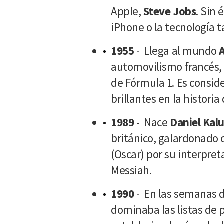
Apple,
Steve Jobs
. Sin
iPhone o la tecnología 
1955
- Llega al mundo
A
automovilismo francés
de Fórmula 1. Es consid
brillantes en la histori
1989
- Nace
Daniel Kal
británico, galardonado 
(Oscar) por su interpre
Messiah.
1990
- En las semanas d
dominaba las listas de 