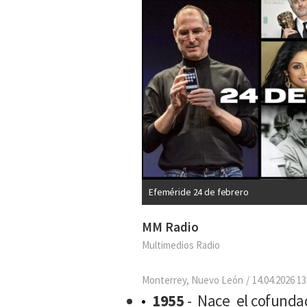
Efeméride 24 de febrero
MM Radio
Multimedios Radio
Monterrey, Nuevo León
14.04.2026 13
1955
- Nace el cofundad