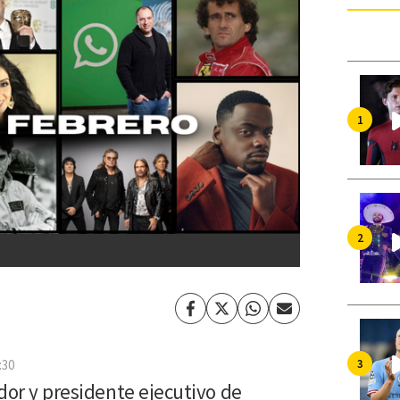
Facebook
Twitter
Whatsapp
Enviar
por
Email
:30
or y presidente ejecutivo de