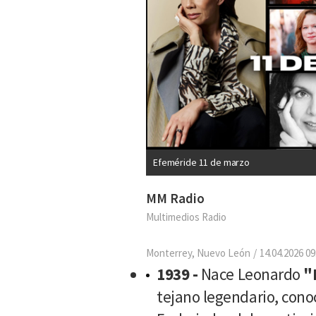
Efeméride 11 de marzo
MM Radio
Multimedios Radio
Monterrey, Nuevo León
14.04.2026 09
1939 -
Nace
Leonardo
"
tejano legendario, cono