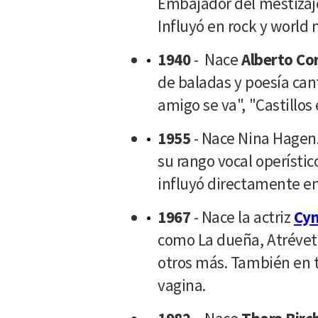
Embajador del mestizaj
Influyó en rock y world 
1940
- Nace
Alberto Co
de baladas y poesía ca
amigo se va", "Castillos 
1955
- Nace Nina Hagen.
su rango vocal operístic
influyó directamente en
1967
- Nace la actriz
Cyn
como La dueña, Atrévete
otros más. También en 
vagina.