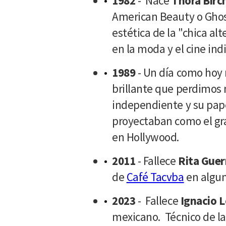
1982
- Nace
Thora Birc
American Beauty o Ghost
estética de la "chica al
en la moda y el cine indi
1989
- Un día como hoy
brillante que perdimos 
independiente y su pap
proyectaban como el gr
en Hollywood.
2011
- Fallece
Rita Guer
de
Café Tacvba
en algun
2023
- Fallece
Ignacio L
mexicano. Técnico de la