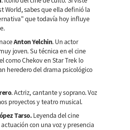
h
. Ícono del cine de culto. Si viste
 World, sabes que ella definió la
ternativa" que todavía hoy influye
e.
 nace
Anton Yelchin
. Un actor
muy joven. Su técnica en el cine
el como Chekov en Star Trek lo
an heredero del drama psicológico
rero
. Actriz, cantante y soprano. Voz
os proyectos y teatro musical.
ópez Tarso.
Leyenda del cine
 actuación con una voz y presencia