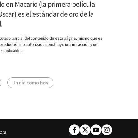
o en Macario (la primera película
car) es el estándar de oro de la
.
otal o parcial del contenido de esta página, mismo que es
roducción no autorizada constituye una infracción y un
es aplicables.
Un día como hoy
Facebook
Twitter
Youtube
Instagram