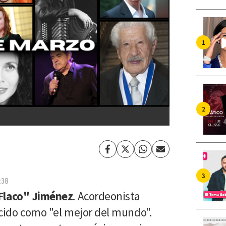
Facebook
Twitter
Whatsapp
Enviar
por
Email
:38
Flaco" Jiménez
. Acordeonista
cido como "el mejor del mundo".