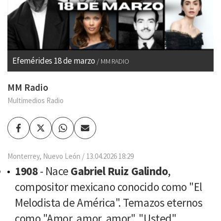
Efemérides 18 de marzo
MM RADIO
MM Radio
Multimedios Radio
Facebook
Twitter
Whatsapp
Enviar
por
Email
Monterrey, Nuevo León
13.04.2026 18:29
1908
- Nace
Gabriel Ruiz Galindo
,
compositor mexicano conocido como "El
Melodista de América". Temazos eternos
como "Amor, amor, amor", "Usted",