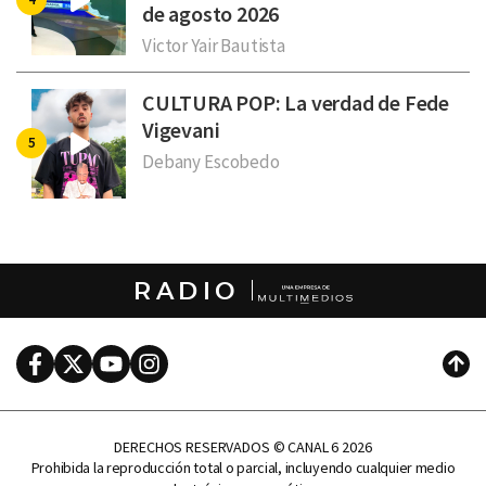
de agosto 2026
Victor Yair Bautista
CULTURA POP: La verdad de Fede
Vigevani
Debany Escobedo
RADIO
Facebook
Twitter
Youtube
Instagram
Subi
DERECHOS RESERVADOS © CANAL 6 2026
Prohibida la reproducción total o parcial, incluyendo cualquier medio