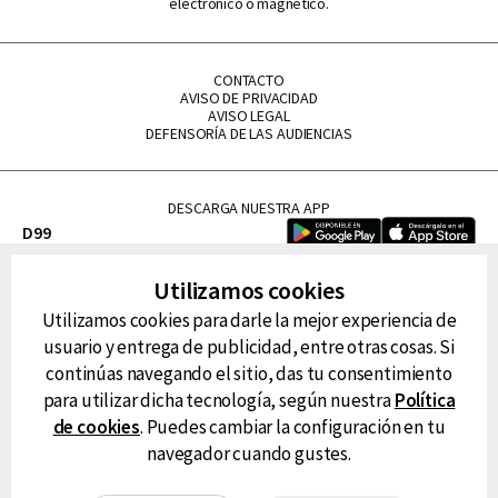
electrónico o magnético.
CONTACTO
AVISO DE PRIVACIDAD
AVISO LEGAL
DEFENSORÍA DE LAS AUDIENCIAS
DESCARGA NUESTRA APP
D99
La Lupe
Utilizamos cookies
La Caliente
Utilizamos cookies para darle la mejor experiencia de
FM Tu
usuario y entrega de publicidad, entre otras cosas. Si
RG Deportiva
continúas navegando el sitio, das tu consentimiento
Classic FM
para utilizar dicha tecnología, según nuestra
Política
Hits
de cookies
. Puedes cambiar la configuración en tu
navegador cuando gustes.