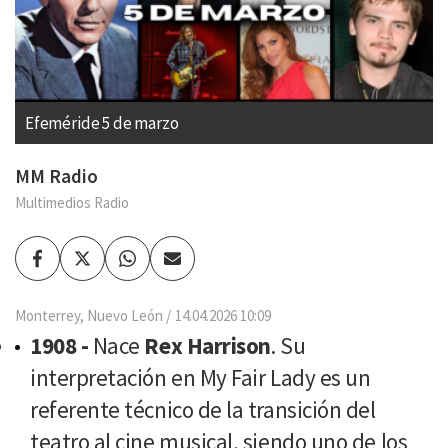
Efeméride 5 de marzo
MM Radio
Multimedios Radio
Facebook
Twitter
Whatsapp
Enviar
por
Email
Monterrey, Nuevo León
14.04.2026 10:09
1908 -
Nace
Rex Harrison
. Su
interpretación en My Fair Lady es un
referente técnico de la transición del
teatro al cine musical, siendo uno de los