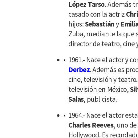
López Tarso
. Además tr
casado con la actriz
Chr
hijos:
Sebastián
y
Emili
Zuba, mediante la que s
director de teatro, cine 
1961.- Nace el actor y
Derbez
. Además es prod
cine, televisión y teatro.
televisión en México,
Si
Salas
, publicista.
1964.- Nace el actor es
Charles Reeves
, uno de
Hollywood. Es recordad