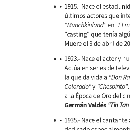
1915.- Nace el estadun
últimos actores que int
"Munchkinland"
en
"El m
"casting" que tenía algún
Muere el 9 de abril de 20
1923.- Nace el actor y 
Actúa en series de tele
la que da vida a
"Don R
Colorado"
y
"Chespirito"
a la Época de Oro del c
Germán Valdés
"Tin Tan
1935.- Nace el cantante
dedicado especialmente 