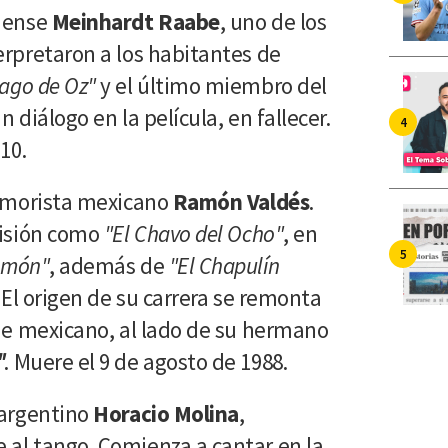
idense
Meinhardt Raabe
, uno de los
erpretaron a los habitantes de
ago de Oz"
y el último miembro del
 diálogo en la película, en fallecer.
10.
humorista mexicano
Ramón Valdés
.
visión como
"El Chavo del Ocho"
, en
amón"
, además de
"El Chapulín
. El origen de su carrera se remonta
ine mexicano, al lado de su hermano
"
. Muere el 9 de agosto de 1988.
 argentino
Horacio Molina
,
al tango. Comienza a cantar en la