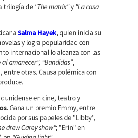
a trilogía de
"The matrix"
y
"La casa
exicana
Salma Hayek
, quien inicia su
enovelas y logra popularidad con
nto internacional lo alcanza con las
o al amanecer", “Bandidas”
,
, entre otras. Causa polémica con
 produce.
tadunidense en cine, teatro y
ros
. Gana un premio Emmy, entre
ocida por sus papeles de "Libby",
e drew Carey show"
; "Erin" en
", en
"Guiding light".