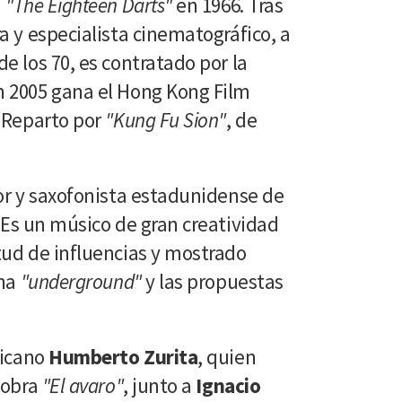
n
"The Eighteen Darts"
en 1966. Tras
a y especialista cinematográfico, a
e los 70, es contratado por la
 2005 gana el Hong Kong Film
 Reparto por
"Kung Fu Sion"
, de
or y saxofonista estadunidense de
. Es un músico de gran creatividad
ud de influencias y mostrado
ena
"underground"
y las propuestas
xicano
Humberto Zurita
, quien
 obra
"El avaro"
, junto a
Ignacio