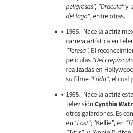
peligrosas", "Drácula"
y l
del lago"
, entre otras.
1966.- Nace la actriz m
carrera artística en tel
"Teresa"
. El reconocimie
películas
"Del crepúscul
realizadas en Hollywood
su filme
"Frida"
, el cual
1968.- Nace la actriz es
televisión
Cynthia Wat
otros galardones. Es con
en
"Lost"
; "Kellie", en
"Th
"Titus"
, y "Annie Dutton