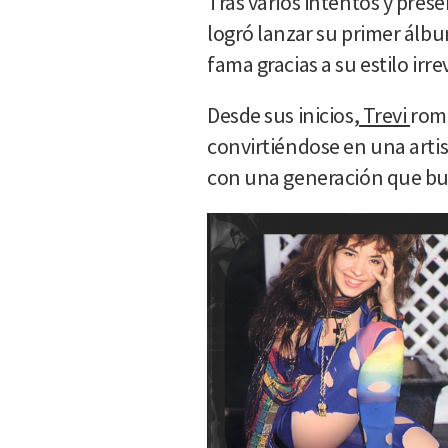
Tras varios intentos y pre
logró lanzar su primer álbum
fama gracias a su estilo irr
Desde sus inicios,
Trevi
romp
convirtiéndose en una arti
con una generación que bus