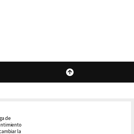
Subir
 Lupe
ega de
 Tu
sentimiento
cambiar la