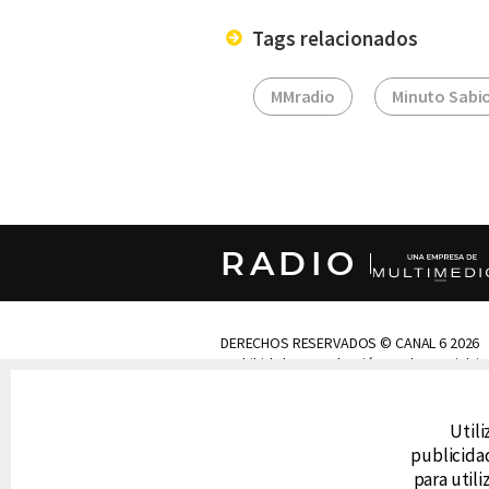
Tags relacionados
MMradio
Minuto Sabi
RADIO
DERECHOS RESERVADOS © CANAL 6 2026
Prohibida la reproducción total o parcial, i
cualquier medio electrónico o magnético.
Utili
CONTACTO
publicidad
AVISO DE PRIVACIDAD
para util
AVISO LEGAL