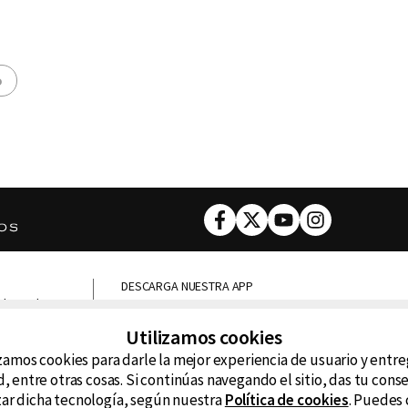
o
Facebook
Twitter
Youtube
Instagram
DESCARGA NUESTRA APP
ncluyendo
D99
La
Utilizamos cookies
zamos cookies para darle la mejor experiencia de usuario y entr
La Caliente
FM
, entre otras cosas. Si continúas navegando el sitio, das tu con
izar dicha tecnología, según nuestra
Política de cookies
. Puedes 