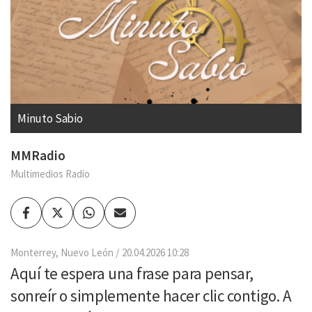
Minuto Sabio
MMRadio
Multimedios Radio
Facebook
Twitter
Whatsapp
Enviar
por
Email
Monterrey, Nuevo León
20.04.2026 10:28
Aquí te espera una frase para pensar,
sonreír o simplemente hacer clic contigo. A