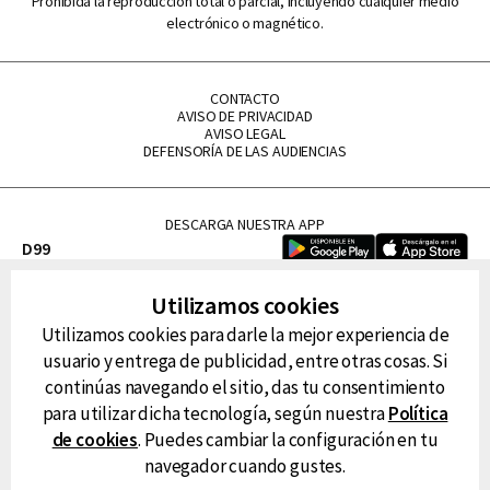
Prohibida la reproducción total o parcial, incluyendo cualquier medio
electrónico o magnético.
CONTACTO
AVISO DE PRIVACIDAD
AVISO LEGAL
DEFENSORÍA DE LAS AUDIENCIAS
DESCARGA NUESTRA APP
D99
La Lupe
Utilizamos cookies
La Caliente
Utilizamos cookies para darle la mejor experiencia de
FM Tu
usuario y entrega de publicidad, entre otras cosas. Si
RG Deportiva
continúas navegando el sitio, das tu consentimiento
Classic FM
para utilizar dicha tecnología, según nuestra
Política
Hits
de cookies
. Puedes cambiar la configuración en tu
navegador cuando gustes.