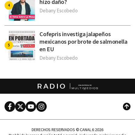
hizo daño?
Debany Escobedo
Cofepris investiga jalapeños
mexicanos por brote de salmonella
en EU
Debany Escobedo
RADIO
Facebook
Twitter
Youtube
Instagram
Subi
DERECHOS RESERVADOS © CANAL 6 2026