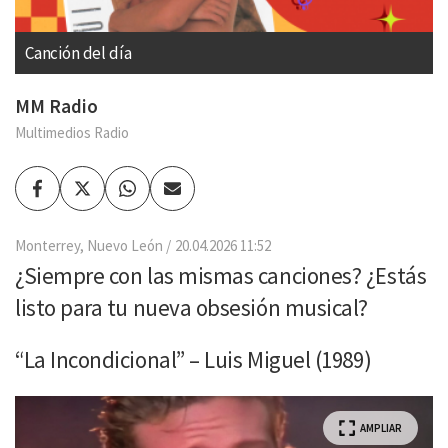
Canción del día
MM Radio
Multimedios Radio
Facebook
Twitter
Whatsapp
Enviar
por
Email
Monterrey, Nuevo León
20.04.2026 11:52
¿Siempre con las mismas canciones? ¿Estás
listo para tu nueva obsesión musical?
“La Incondicional” – Luis Miguel (1989)
AMPLIAR