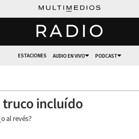
RADIO
ESTACIONES
AUDIO EN VIVO
PODCAST
 truco incluído
¿o al revés?