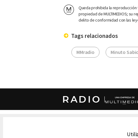
Queda prohibida la reproducción t
propiedad de MULTIMEDIOS; su rep
delito de conformidad con las ley
Tags relacionados
MMradio
Minuto Sabi
RADIO
DERECHOS RESERVADOS © CANAL 6 2026
Prohibida la reproducción total o parcial, i
cualquier medio electrónico o magnético.
Utili