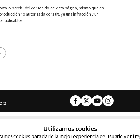
otal o parcial del contenido de esta página, mismo que es
roducción no autorizada constituye una infracción y un
es aplicables.
o
Facebook
Twitter
Youtube
Instagram
DESCARGA NUESTRA APP
Utilizamos cookies
ncluyendo
zamos cookies para darle la mejor experiencia de usuario y entr
D99
La