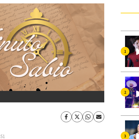
Facebook
Twitter
Whatsapp
Enviar
por
Email
:51