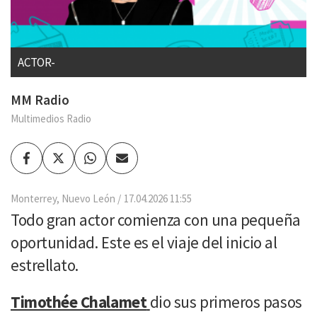
ACTOR-
MM Radio
Multimedios Radio
Facebook
Twitter
Whatsapp
Enviar
por
Email
Monterrey, Nuevo León
17.04.2026 11:55
Todo gran actor comienza con una pequeña
oportunidad. Este es el viaje del inicio al
estrellato.
Timothée Chalamet
dio sus primeros pasos