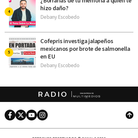
¿Borrarías de tu memoria a quien te
hizo daño?
Debany Escobedo
Cofepris investiga jalapeños
mexicanos por brote de salmonella
en EU
Debany Escobedo
RADIO
Facebook
Twitter
Youtube
Instagram
Subi