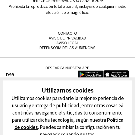
DERECHOS RESERVADOS © CANAL 6 2026
Prohibida la reproducción total o parcial, incluyendo cualquier medio
electrónico o magnético.
CONTACTO
AVISO DE PRIVACIDAD
AVISO LEGAL
DEFENSORÍA DE LAS AUDIENCIAS
DESCARGA NUESTRA APP
D99
La Lupe
Utilizamos cookies
La Caliente
Utilizamos cookies para darle la mejor experiencia de
FM Tu
usuario y entrega de publicidad, entre otras cosas. Si
RG Deportiva
continúas navegando el sitio, das tu consentimiento
Classic FM
para utilizar dicha tecnología, según nuestra
Política
Hits
de cookies
. Puedes cambiar la configuración en tu
navegador cuando gustes.