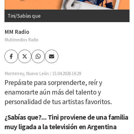
Tini/Sabías que
MM Radio
Multimedios Radio
Facebook
Twitter
Whatsapp
Enviar
por
Email
Monterrey, Nuevo León
15.04.2026 16:29
Prepárate para sorprenderte, reír y
enamorarte aún más del talento y
personalidad de tus artistas favoritos.
¿Sabías que?... Tini proviene de una familia
muy ligada a la televisión en Argentina