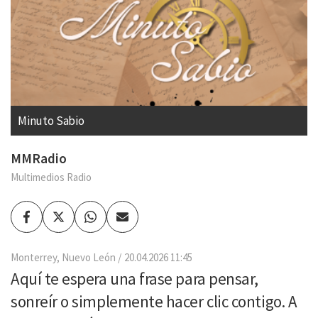
Minuto Sabio
MMRadio
Multimedios Radio
Facebook
Twitter
Whatsapp
Enviar
por
Email
Monterrey, Nuevo León
20.04.2026 11:45
Aquí te espera una frase para pensar,
sonreír o simplemente hacer clic contigo. A