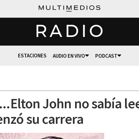
RADIO
ESTACIONES
AUDIO EN VIVO
PODCAST
..Elton John no sabía lee
nzó su carrera