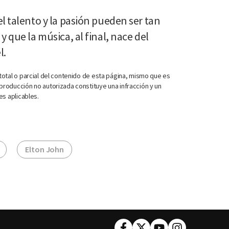
l talento y la pasión pueden ser tan
 que la música, al final, nace del
l.
otal o parcial del contenido de esta página, mismo que es
roducción no autorizada constituye una infracción y un
es aplicables.
Elton John
Facebook
Twitter
Youtube
Instagram