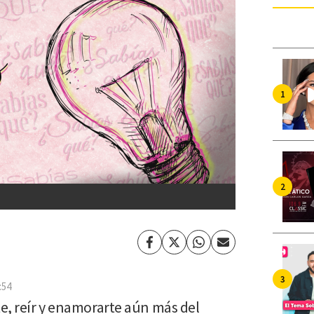
Facebook
Twitter
Whatsapp
Enviar
por
Email
:54
e, reír y enamorarte aún más del