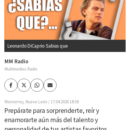
Leonardo DiCaprio Sabias que
MM Radio
Multimedios Radio
Facebook
Twitter
Whatsapp
Enviar
por
Email
Monterrey, Nuevo León
17.04.2026 18:58
Prepárate para sorprenderte, reír y
enamorarte aún más del talento y
personalidad de tus artistas favoritos.