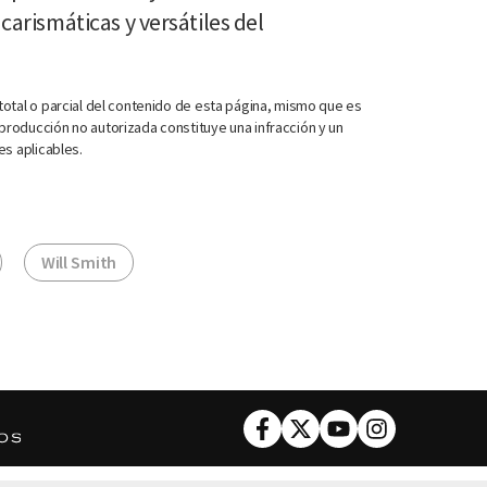
 carismáticas y versátiles del
otal o parcial del contenido de esta página, mismo que es
roducción no autorizada constituye una infracción y un
es aplicables.
Will Smith
Facebook
Twitter
Youtube
Instagram