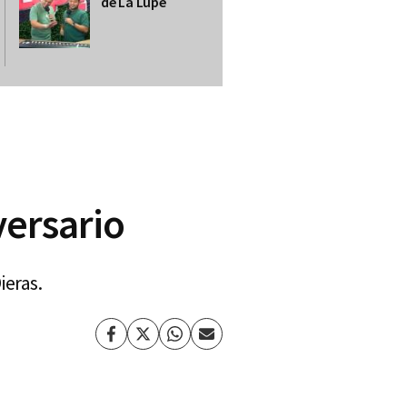
de La Lupe
versario
ieras.
Facebook
Twitter
Whatsapp
Enviar
por
Email