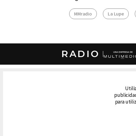
MMradio
La Lupe
RADIO
DERECHOS RESERVADOS © CANAL 6 2026
Prohibida la reproducción total o parcial, i
Utili
cualquier medio electrónico o magnético.
publicidad
para util
CONTACTO
AVISO DE PRIVACIDAD
AVISO LEGAL
DEFENSORÍA DE LAS AUDIENCIAS