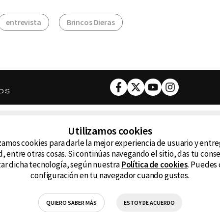
entrevista
Brincos Dieras
Facebook
Twitter
Youtube
Instagram
DESCARGA NUESTRA APP
Utilizamos cookies
ncluyendo
zamos cookies para darle la mejor experiencia de usuario y entr
D99
La
, entre otras cosas. Si continúas navegando el sitio, das tu con
izar dicha tecnología, según nuestra
Política de cookies
. Puedes 
La Caliente
FM
configuración en tu navegador cuando gustes.
RG Deportiva
Cl
QUIERO SABER MÁS
ESTOY DE ACUERDO