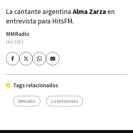
La cantante argentina
Alma Zarza
en
entrevista para HitsFM.
MMRadio
Hits 106.1
Facebook
Twitter
Whatsapp
Enviar
por
Email
Tags relacionados
MMradio
La Entrevista