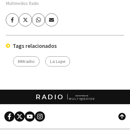
Multimedios Radio
Facebook
Twitter
Whatsapp
Enviar
por
Email
Tags relacionados
MMradio
La Lupe
RADIO
Facebook
Twitter
Youtube
Instagram
Subi