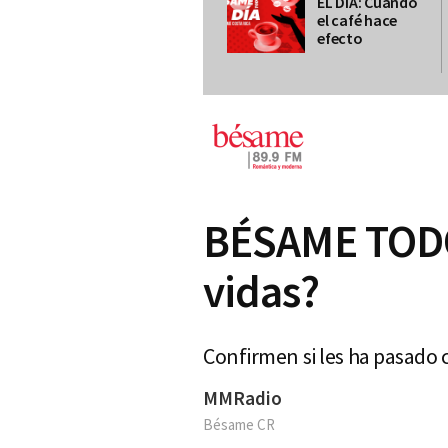
EL DIA: Cuando
el café hace
efecto
BÉSAME TODO 
vidas?
Confirmen si les ha pasado 
MMRadio
Bésame CR