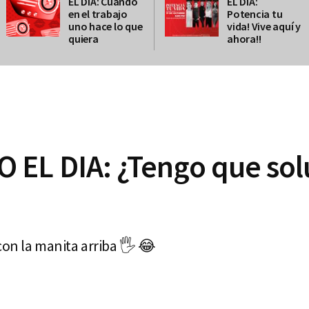
EL DIA: Cuando
EL DÍA:
en el trabajo
Potencia tu
uno hace lo que
vida! Vive aquí y
quiera
ahora!!
EL DIA: ¿Tengo que sol
con la manita arriba 🖐 😂