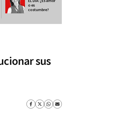
EL DÍA: ¿Es amor
o es
costumbre?
ucionar sus
Facebook
Twitter
Whatsapp
Enviar
por