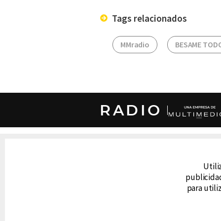
Tags relacionados
MMradio
BESAME TODO
RADIO
DERECHOS RESERVADOS © CANAL 6 2026
Prohibida la reproducción total o parcial, i
cualquier medio electrónico o magnético.
Utili
publicidad
para util
CONTACTO
AVISO DE PRIVACIDAD
AVISO LEGAL
DEFENSORÍA DE LAS AUDIENCIAS