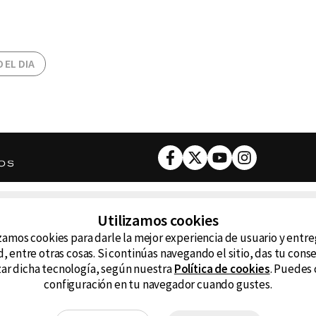
 EL DIA
Facebook
Twitter
Youtube
Instagram
DESCARGA NUESTRA APP
Utilizamos cookies
ncluyendo
zamos cookies para darle la mejor experiencia de usuario y entr
D99
La
, entre otras cosas. Si continúas navegando el sitio, das tu con
izar dicha tecnología, según nuestra
Política de cookies
. Puedes 
La Caliente
FM
configuración en tu navegador cuando gustes.