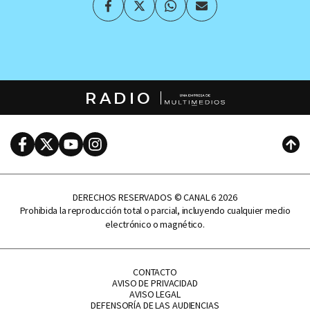
Facebook
Twitter
Whatsapp
Enviar
por
Email
RADIO
Facebook
Twitter
Youtube
Instagram
Subi
DERECHOS RESERVADOS © CANAL 6 2026
Prohibida la reproducción total o parcial, incluyendo cualquier medio
electrónico o magnético.
CONTACTO
AVISO DE PRIVACIDAD
AVISO LEGAL
DEFENSORÍA DE LAS AUDIENCIAS