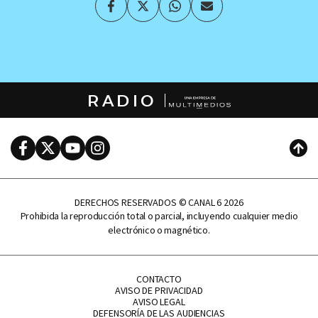
Facebook
Twitter
Whatsapp
Enviar
por
Email
RADIO
Facebook
Twitter
Youtube
Instagram
Subi
DERECHOS RESERVADOS © CANAL 6 2026
Prohibida la reproducción total o parcial, incluyendo cualquier medio
electrónico o magnético.
CONTACTO
AVISO DE PRIVACIDAD
AVISO LEGAL
DEFENSORÍA DE LAS AUDIENCIAS