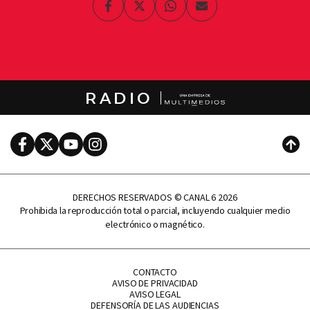
Facebook
Twitter
Whatsapp
Enviar
por
Email
RADIO
Facebook
Twitter
Youtube
Instagram
Subi
DERECHOS RESERVADOS © CANAL 6 2026
Prohibida la reproducción total o parcial, incluyendo cualquier medio
electrónico o magnético.
CONTACTO
AVISO DE PRIVACIDAD
AVISO LEGAL
DEFENSORÍA DE LAS AUDIENCIAS