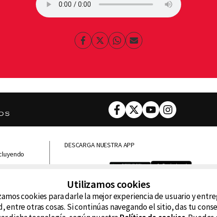
Facebook
Twitter
Whatsapp
Enviar
por
Email
Facebook
Twitter
Youtube
Instagram
DESCARGA NUESTRA APP
ncluyendo
D99
La
Utilizamos cookies
La Caliente
FM
zamos cookies para darle la mejor experiencia de usuario y entr
, entre otras cosas. Si continúas navegando el sitio, das tu con