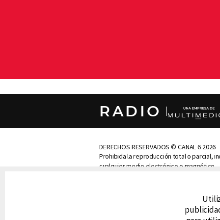
RADIO
DERECHOS RESERVADOS © CANAL 6 2026
Prohibida la reproducción total o parcial, i
cualquier medio electrónico o magnético.
CONTACTO
Utili
AVISO DE PRIVACIDAD
AVISO LEGAL
publicidad
DEFENSORÍA DE LAS AUDIENCIAS