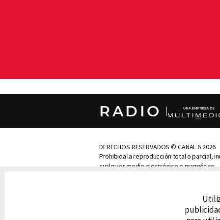
RADIO
DERECHOS RESERVADOS © CANAL 6 2026
Prohibida la reproducción total o parcial, i
cualquier medio electrónico o magnético.
CONTACTO
Utili
AVISO DE PRIVACIDAD
AVISO LEGAL
publicidad
DEFENSORÍA DE LAS AUDIENCIAS