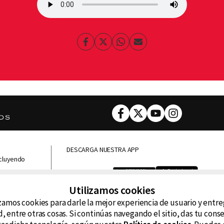
Facebook
Twitter
Whatsapp
Enviar
por
Email
Facebook
Twitter
Youtube
Instagram
DESCARGA NUESTRA APP
ncluyendo
D99
La
Utilizamos cookies
La Caliente
FM
zamos cookies para darle la mejor experiencia de usuario y entr
, entre otras cosas. Si continúas navegando el sitio, das tu con