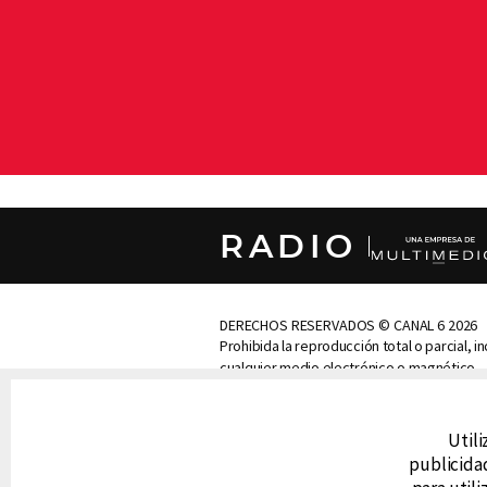
RADIO
DERECHOS RESERVADOS © CANAL 6 2026
Prohibida la reproducción total o parcial, i
cualquier medio electrónico o magnético.
CONTACTO
Utili
AVISO DE PRIVACIDAD
AVISO LEGAL
publicidad
DEFENSORÍA DE LAS AUDIENCIAS