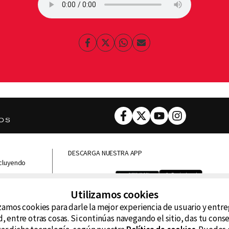
Facebook
Twitter
Whatsapp
Enviar
por
Email
Facebook
Twitter
Youtube
Instagram
DESCARGA NUESTRA APP
ncluyendo
D99
La
Utilizamos cookies
La Caliente
FM
zamos cookies para darle la mejor experiencia de usuario y entr
, entre otras cosas. Si continúas navegando el sitio, das tu con