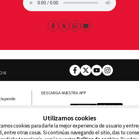
Facebook
Twitter
Whatsapp
Enviar
por
Email
Facebook
Twitter
Youtube
Instagram
DESCARGA NUESTRA APP
ncluyendo
D99
La
Utilizamos cookies
La Caliente
FM
zamos cookies para darle la mejor experiencia de usuario y entr
, entre otras cosas. Si continúas navegando el sitio, das tu con