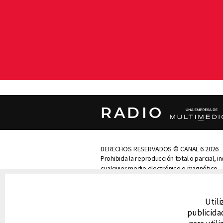
RADIO
DERECHOS RESERVADOS © CANAL 6 2026
Prohibida la reproducción total o parcial, i
cualquier medio electrónico o magnético.
CONTACTO
Utili
AVISO DE PRIVACIDAD
AVISO LEGAL
publicidad
DEFENSORÍA DE LAS AUDIENCIAS