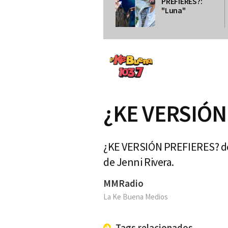
PREFIERES?:
"Luna"
¿KE VERSIÓN 
¿KE VERSIÓN PREFIERES? de 
de Jenni Rivera.
MMRadio
La Ke Buena Medios
Tags relacionados