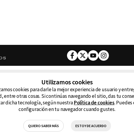
Facebook
Twitter
Youtube
Instagram
DESCARGA NUESTRA APP
Utilizamos cookies
ncluyendo
zamos cookies para darle la mejor experiencia de usuario y entr
D99
La
, entre otras cosas. Si continúas navegando el sitio, das tu con
izar dicha tecnología, según nuestra
Política de cookies
. Puedes 
La Caliente
FM
configuración en tu navegador cuando gustes.
RG Deportiva
Cl
QUIERO SABER MÁS
ESTOY DE ACUERDO