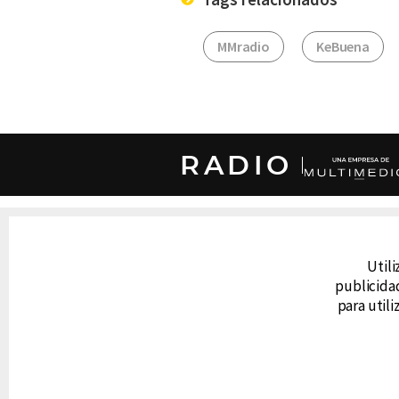
MMradio
KeBuena
RADIO
DERECHOS RESERVADOS © CANAL 6 2026
Prohibida la reproducción total o parcial, i
cualquier medio electrónico o magnético.
Utili
publicidad
para util
CONTACTO
AVISO DE PRIVACIDAD
AVISO LEGAL
DEFENSORÍA DE LAS AUDIENCIAS